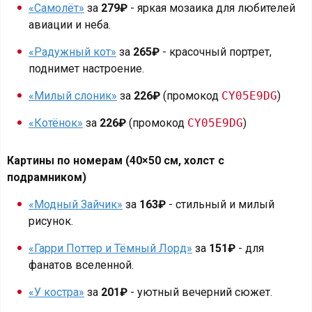
«Самолёт»
за
279₽
- яркая мозаика для любителей
авиации и неба.
«Радужный кот»
за
265₽
- красочный портрет,
поднимет настроение.
«Милый слоник»
за
226₽
(промокод
CY05E9DG
)
«Котёнок»
за
226₽
(промокод
CY05E9DG
)
Картины по номерам (40×50 см, холст с
подрамником)
«Модный Зайчик»
за
163₽
- стильный и милый
рисунок.
«Гарри Поттер и Тёмный Лорд»
за
151₽
- для
фанатов вселенной.
«У костра»
за
201₽
- уютный вечерний сюжет.