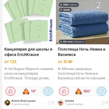
Канцелярия для школы и
Полотенца Ночь Нежна и
офиса ErichKrause
Василиса
от 123
от 414₽
На Яндекс Маркете снизили
Мягкие, махровые
цены на канцелярию
полотенца Ночь Нежна и
ErichKrause. Тетради, ручки,
Василиса сейчас по хорошим
корректирующие ленты -
ценам с доп. скидкой по
можно закупиться к новому
промокоду. Отлично
1K
°
906
°
учебному году или просто
впитывают влагу. Так набор
обновить запасы в...
из 2 полотенец "Classic"...
Алина Воронцова
lubawa
0
0
9 дней назад
7 дней назад