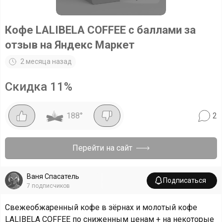
Кофе LALIBELA COFFEE с баллами за
отзыв на Яндекс Маркет
2 месяца назад
Скидка
11
%
188
°
2
Перейти на сайт
Ваня Спасатель
Подписаться
7
подписчиков
Свежеобжаренный кофе в зёрнах и молотый кофе
LALIBELA COFFEE по сниженным ценам + на некоторые