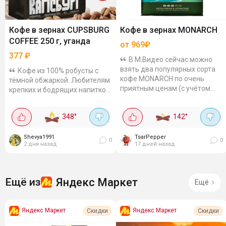
Кофе в зернах CUPSBURG
Кофе в зернах MONARCH
COFFEE 250 г, уганда
от 969₽
377
₽
В М.Видео сейчас можно
взять два популярных сорта
Кофе из 100% робусты с
кофе MONARCH по очень
тёмной обжаркой. Любителям
приятным ценам (с учётом
крепких и бодрящих напитков
списания баллов). MONARCH
понравится. Напиток
original Brazilian, 800 г - 969₽.
получается с насыщенным и
348
°
142
°
Классический бразильский...
горьковатым вкусом,
приятное шоколадное...
Shevya1991
TsarPepper
0
0
2 дня назад
17 дней назад
Яндекс Маркет
Ещё из
Ещё
Яндекс Маркет
Яндекс Маркет
Скидки
Скидки