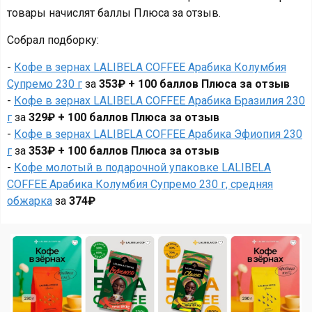
товары начислят баллы Плюса за отзыв.
Собрал подборку:
-
Кофе в зернах LALIBELA COFFEE Арабика Колумбия
Супремо 230 г
за
353₽ + 100 баллов Плюса за отзыв
-
Кофе в зернах LALIBELA COFFEE Арабика Бразилия 230
г
за
329₽ + 100 баллов Плюса за отзыв
-
Кофе в зернах LALIBELA COFFEE Арабика Эфиопия 230
г
за
353₽ + 100 баллов Плюса за отзыв
-
Кофе молотый в подарочной упаковке LALIBELA
COFFEE Арабика Колумбия Супремо 230 г, средняя
обжарка
за
374₽