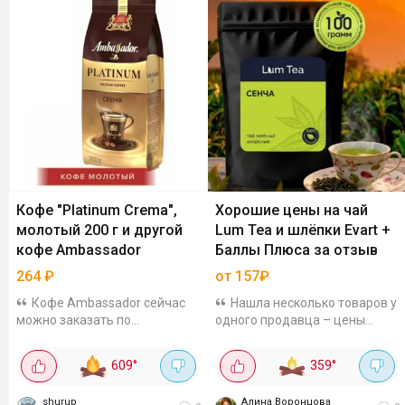
Кофе "Platinum Crema",
Хорошие цены на чай
молотый 200 г и другой
Lum Tea и шлёпки Evart +
кофе Ambassador
Баллы Плюса за отзыв
264
₽
от 157₽
Кофе Ambassador сейчас
Нашла несколько товаров у
можно заказать по
одного продавца – цены
сниженным ценам, есть
приятные, и за некоторые ещё
молотый и в зёрнах. Так кофе
баллы Плюса капают, если
609
°
359
°
"Platinum Crema", молотый
оставить отзыв. Обувь
200 г выходит за 264₽. Смесь
Шлёпанцы Бабл – от 208₽ + 60
shurup
Алина Воронцова