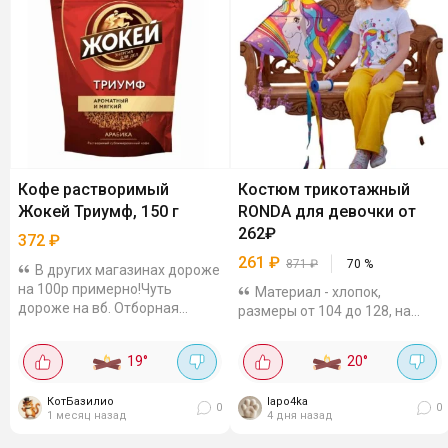
Кофе растворимый
Костюм трикотажный
Жокей Триумф, 150 г
RONDA для девочки от
262₽
372
₽
261
₽
871
₽
70
%
В других магазинах дороже
на 100р примерно!Чуть
Материал - хлопок,
дороже на вб. Отборная
размеры от 104 до 128, на
арабика, мягкий
лето идеально. Отзывы
сбалансированный вкус,
хорошие, цена отличная.
19
°
20
°
яркий аромат. Много
Смотрите разные карточки
отличных отзывов
товаров:
КотБазилио
lapo4ka
0
0
1 месяц назад
4 дня назад