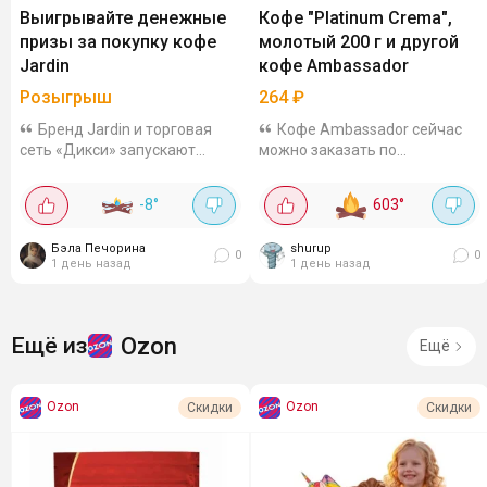
Выигрывайте денежные
Кофе "Platinum Crema",
призы за покупку кофе
молотый 200 г и другой
Jardin
кофе Ambassador
Розыгрыш
264
₽
Бренд Jardin и торговая
Кофе Ambassador сейчас
сеть «Дикси» запускают
можно заказать по
совместное стимулирующее
сниженным ценам, есть
мероприятие. Участникам
молотый и в зёрнах. Так кофе
-8
°
603
°
предоставляется
"Platinum Crema", молотый
возможность выиграть
200 г выходит за 264₽. Смесь
Бэла Печорина
shurup
реальные денежные
арабики и робусты, средняя...
0
0
1 день назад
1 день назад
средства,...
Ozon
Ещё из
Ещё
Ozon
Ozon
Скидки
Скидки