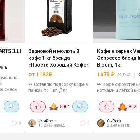
ARTSELLI
Зерновой и молотый
Кофе в зернах Ver
кофе 1 кг бренда
Эспрессо бленд I
«Просто Хороший Кофе»
Bloom, 1кг
25
%
от 1182₽
1678
₽
2402
₽
рамельно-
й
Оставлю подборку кофе в
Кофе с фруктовы
ве смесь
пачках по 1 кг. Для
нотками и лёгкой ки
из
дополнительной выгоды
мне нравится. Эспрессо-
шли
применяйте промокод
бленд из 100% араб
°
500
°
802
°
обжарку,
D1TPYN4D Кофе в зернах:
средней обжарки. З
.
Бразилия Сантос за 1182₽.
Бразилии и Колумбии
Универсальная смесь
один к одному, без...
ФеяКофе
СыRock
0
0
13 дней назад
2 дня назад
арабики и...