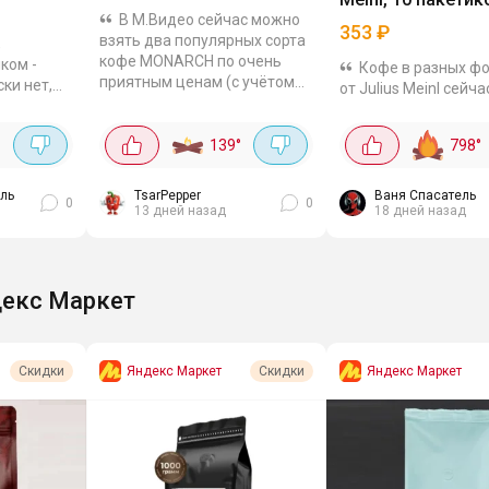
В М.Видео сейчас можно
другие
353
₽
взять два популярных сорта
,
кофе MONARCH по очень
ком -
Кофе в разных ф
приятным ценам (с учётом
ки нет,
от Julius Meinl сейча
списания баллов). MONARCH
капельку.
приятным ценам. Бр
original Brazilian, 800 г - 969₽.
ится
богатой историей,
Классический бразильский...
139
°
798
°
предлагающий
качественный кофе
любых способов
ль
TsarPepper
Ваня Спасатель
0
0
13 дней назад
18 дней назад
заваривания. Дрип ко
екс Маркет
Яндекс Маркет
Яндекс Маркет
Скидки
Скидки