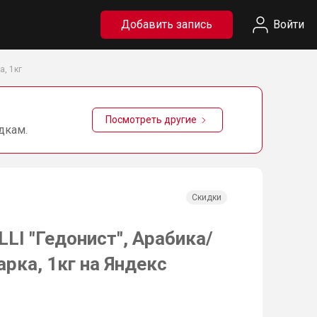
Добавить запись
Войти
а, 1кг
Посмотреть другие
дкам.
Скидки
LI "Гедонист", Арабика/
рка, 1кг на Яндекс