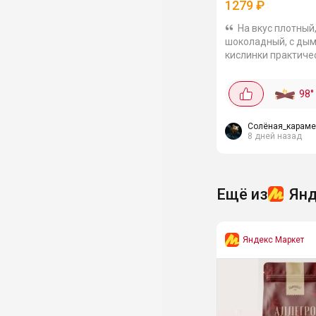
1279
₽
На вкус плотный
шоколадный, с дым
кислинки практичес
только если самую 
Пенка густая, держ
98
°
нормально.
Солёная_караме
8 дней назад
Ещё из
Янд
Яндекс Маркет