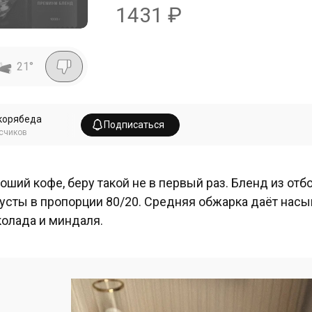
1431
₽
21
°
корябеда
Подписаться
счиков
оший кофе, беру такой не в первый раз. Бленд из отб
усты в пропорции 80/20. Средняя обжарка даёт нас
олада и миндаля.