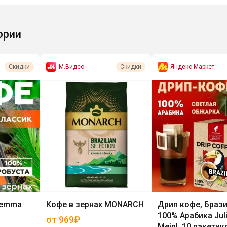
ории
М.Видео
Яндекс Маркет
Скидки
Скидки
Gemma
Кофе в зернах MONARCH
Дрип кофе, Брази
100% Арабика Jul
от 969₽
Meinl, 10 пакетик