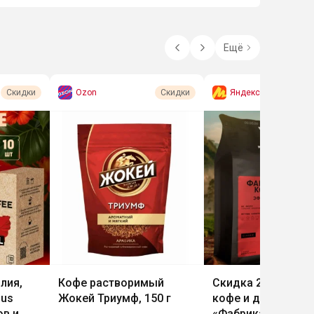
Ещё
Ozon
Яндекс Маркет
Скидки
Скидки
лия,
Кофе растворимый
Скидка 20% на зе
ius
Жокей Триумф, 150 г
кофе и дрипы от
ов и
«Фабрика кофе»