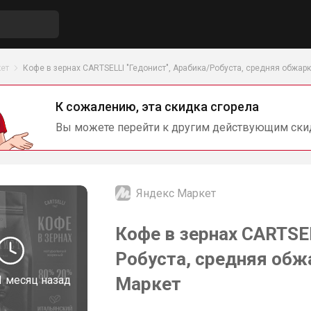
ет
Кофе в зернах CARTSELLI "Гедонист", Арабика/Робуста, средняя обжарк
К сожалению, эта скидка сгорела
Вы можете перейти к другим действующим ски
Яндекс Маркет
Кофе в зернах CARTSEL
Робуста, средняя обжа
1 месяц назад
Маркет