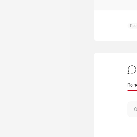
Про
По п