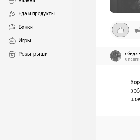
Халява
Еда и продукты
Банки
Игры
ябида 
Розыгрыши
0
подпи
Хор
роб
шок