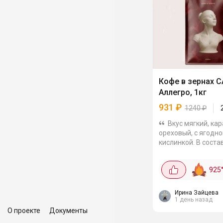
Кофе в зернах C
Аллегро, 1кг
931
₽
1240
₽
Вкус мягкий, ка
ореховый, с ягодно
кислинкой. В соста
арабики и робусты 
Уганды. Зёрна про
925
среднюю и тёмную 
что даёт плотный,..
Ирина Зайцева
1 день назад
О проекте
Документы