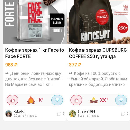
Кофе в зернах 1 кг Face to
Кофе в зернах CUPSBURG
Face FORTE
COFFEE 250 г, уганда
983
₽
377
₽
Девчонки, ловите находку
Кофе из 100% робусты с
для тех, кто без кофе "никак".
тёмной обжаркой. Любителям
На Маркете сейчас 1 кг
крепких и бодрящих напитков
зернового Face to Face FORTE
понравится. Напиток
всего за 983₽ , а обычно он от
получается с насыщенным и
1K
°
320
°
1200. Сорт - бленд на основе
горьковатым вкусом,
робусты ,...
приятное шоколадное...
Kykolk
Shevya1991
3
0
20 дней назад
1 день назад