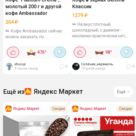
молотый 200 г и другой
Классик
кофе Ambassador
1279
₽
264
₽
На вкус плотный,
шоколадный, с дымком -
Кофе Ambassador сейчас
кислинки практически нет,
можно заказать по
только если самую капельку.
сниженным ценам, есть
Пенка густая, держится
молотый и в зёрнах. Так кофе
476
°
98
°
нормально.
"Platinum Crema", молотый
200 г выходит за 264₽. Смесь
shurup
Солёная_карамель
арабики и робусты, средняя...
0
0
9 часов назад
10 дней назад
Яндекс Маркет
Ещё из
Ещё
Яндекс Маркет
Яндекс Маркет
Скидки
Скидки