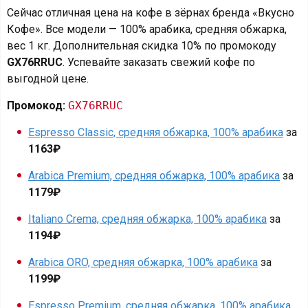
Сейчас отличная цена на кофе в зёрнах бренда «Вкусно
Кофе». Все модели — 100% арабика, средняя обжарка,
вес 1 кг. Дополнительная скидка 10% по промокоду
GX76RRUC
. Успевайте заказать свежий кофе по
выгодной цене.
Промокод:
GX76RRUC
Espresso Classic, средняя обжарка, 100% арабика
за
1163₽
Arabica Premium, средняя обжарка, 100% арабика
за
1179₽
Italiano Crema, средняя обжарка, 100% арабика
за
1194₽
Arabica ORO, средняя обжарка, 100% арабика
за
1199₽
Espresso Premium, средняя обжарка, 100% арабика,