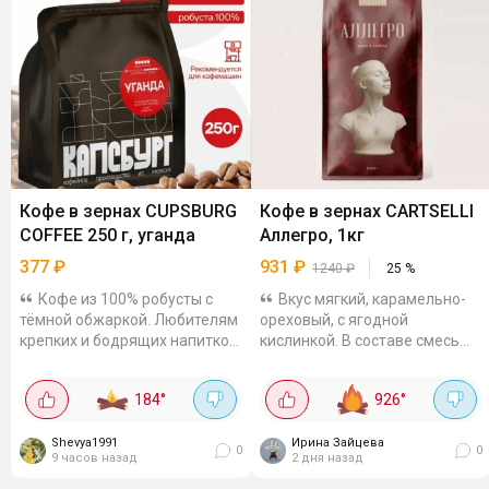
Кофе в зернах CUPSBURG
Кофе в зернах CARTSELLI
COFFEE 250 г, уганда
Аллегро, 1кг
377
₽
931
₽
1240
₽
25
%
Кофе из 100% робусты с
Вкус мягкий, карамельно-
тёмной обжаркой. Любителям
ореховый, с ягодной
крепких и бодрящих напитков
кислинкой. В составе смесь
понравится. Напиток
арабики и робусты из Уганды.
получается с насыщенным и
Зёрна прошли среднюю и
184
°
926
°
горьковатым вкусом,
тёмную обжарку, что даёт
приятное шоколадное...
плотный,...
Shevya1991
Ирина Зайцева
0
0
9 часов назад
2 дня назад