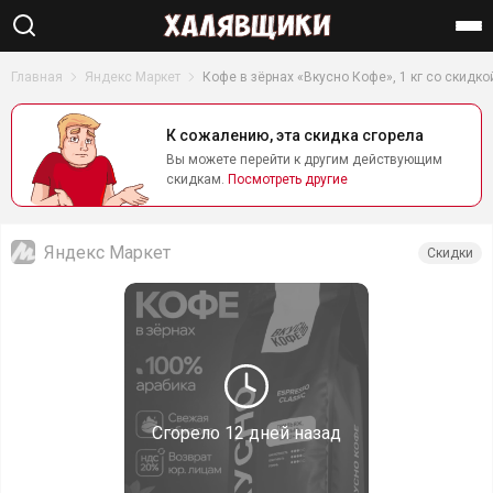
Найти
Главная
Яндекс Маркет
Кофе в зёрнах «Вкусно Кофе», 1 кг со скидко
К сожалению, эта скидка сгорела
Вы можете перейти к другим действующим
скидкам.
Посмотреть другие
Яндекс Маркет
Скидки
Сгорело
12 дней назад