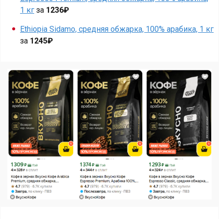
1 кг
за
1236₽
Ethiopia Sidamo, средняя обжарка, 100% арабика, 1 кг
за
1245₽