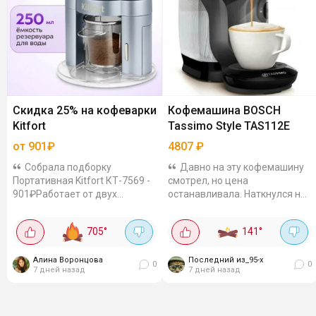
Скидка 25% на кофеварки
Кофемашина BOSCH
Kitfort
Tassimo Style TAS112E
от 901₽
4807
₽
Собрала подборку
Давно на эту кофемашину
Портативная Kitfort КТ-7569 -
смотрел, но цена
901₽Работает от двух
останавливала. Наткнулся на
батареек AAA, так что кофе
акцию - и сразу взял. Bosch
можно сварить даже там, где
Tassimo Style TAS112E за
705
°
141
°
нет розетки – на даче,
4808₽ по акции, без неё 5464₽
рыбалке или в походе.
- выгодно в любом случае....
Объём...
Алина Воронцова
Последний из_95-х
0
0
7 дней назад
7 дней назад