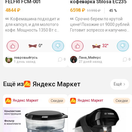
FELFRI FCM-001
кофеварка Stilosa EC235
4844
₽
6598
₽
11990
₽
45
%
Кофемашина подходит и
Срочно берем по крутой
для капсул, и для молотого
цене! Похожие от 9000 рублей.
кофе. Мощность 1350 Вт с
Готовит эспрессо и капучино
давлением помпы 20 бар,
(в ручном режиме), есть
управление сенсорное,
трубк-вспениватель. Прибор
0
°
32
°
адаптеры для капсул Dolce
работает с молотым кофе....
Gusto и Nespresso, а также
для...
лавровыйгусь
Лана_Майерс
0
0
1 день назад
27 дней назад
Яндекс Маркет
Ещё из
Ещё
Яндекс Маркет
Яндекс Маркет
Скидки
Скидки