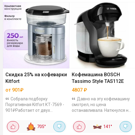
Скидка 25% на кофеварки
Кофемашина BOSCH
Kitfort
Tassimo Style TAS112E
от 901₽
4807
₽
Собрала подборку
Давно на эту кофемашину
Портативная Kitfort КТ-7569 -
смотрел, но цена
901₽Работает от двух
останавливала. Наткнулся на
батареек AAA, так что кофе
акцию - и сразу взял. Bosch
можно сварить даже там, где
Tassimo Style TAS112E за
705
°
141
°
нет розетки – на даче,
4808₽ по акции, без неё 5464₽
рыбалке или в походе.
- выгодно в любом случае....