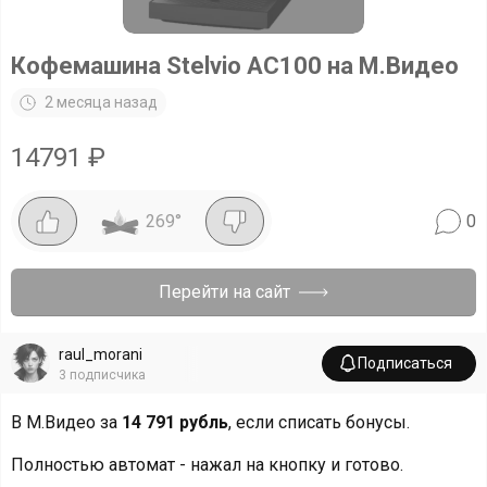
Кофемашина Stelvio AC100 на М.Видео
2 месяца назад
14791
₽
269
°
0
Перейти на сайт
raul_morani
Подписаться
3
подписчика
В М.Видео за
14 791 рубль
, если списать бонусы.
Полностью автомат - нажал на кнопку и готово.