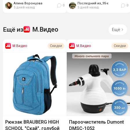
Объём...
Алина Воронцова
Последний из_95-х
0
0
5 дней назад
5 дней назад
М.Видео
Ещё из
Ещё
М.Видео
М.Видео
Скидки
Скидки
Рюкзак BRAUBERG HIGH
Пароочиститель Dumont
SCHOOL "Скай", голубой
DMSC-1052