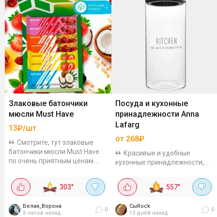
Злаковые батончики
Посуда и кухонные
мюсли Must Have
принадлежности Anna
Lafarg
13₽/шт
от 268₽
Смотрите, тут злаковые
батончики мюсли Must Have
Красивые и удобные
по очень приятным ценам.
кухонные принадлежности,
Вкусный и полезный перекус
посуда бренда Anna Lafarg по
для детей и взрослых —
сниженным ценам с
303
°
557
°
овсяные хлопья, натуральный
дополнительной скидкой по
мёд,...
коду. Так банки для сыпучих
Белая_Ворона
СыRock
продуктов 1,1 л, стекло...
0
0
5 часов назад
12 дней назад