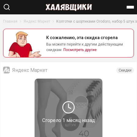
Найти
Главная
Яндекс Маркет
Колготки с шортиками Orodoro, набор 5 штук 
К сожалению, эта скидка сгорела
Вы можете перейти к другим действующим
скидкам.
Посмотреть другие
Яндекс Маркет
Скидки
Сгорело
1 месяц назад