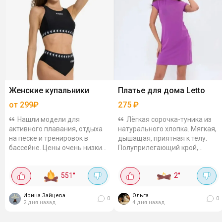
Женские купальники
Платье для дома Letto
от 299₽
275
₽
Нашли модели для
Лёгкая сорочка-туника из
активного плавания, отдыха
натурального хлопка. Мягкая,
на песке и тренировок в
дышащая, приятная к телу.
бассейне. Цены очень низкие,
Полуприлегающий крой,
а размеры есть все. Плавки
круглый вырез, однотонная. В
Joss классические, 299₽.
карточке есть разные цвета,...
551
°
2
°
Эластичная ткань,...
Ирина Зайцева
Ольга
0
0
2 дня назад
4 дня назад