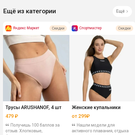
Ещё из категории
Ещё
Яндекс Маркет
Спортмастер
Скидки
Скидки
Трусы ARUSHANOF, 4 шт
Женские купальники
479
₽
от 299₽
Получишь 100 баллов за
Нашли модели для
отзыв. Хлопковые,
активного плавания, отдыха