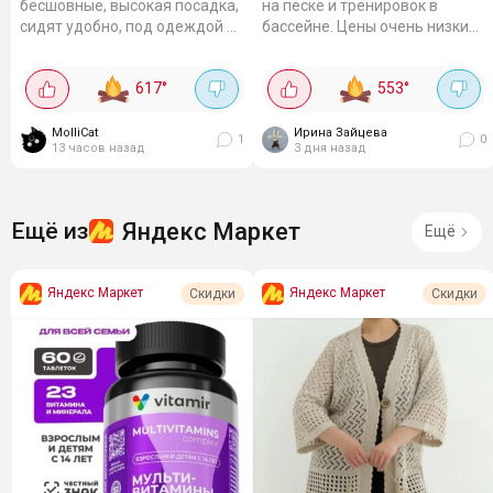
бесшовные, высокая посадка,
на песке и тренировок в
сидят удобно, под одеждой не
бассейне. Цены очень низкие,
видны. Цвета разные, можно
а размеры есть все. Плавки
подбирать под настроение.
Joss классические, 299₽.
617
°
553
°
Эластичная ткань,...
MolliCat
Ирина Зайцева
1
0
13 часов назад
3 дня назад
Яндекс Маркет
Ещё из
Ещё
Яндекс Маркет
Яндекс Маркет
Скидки
Скидки