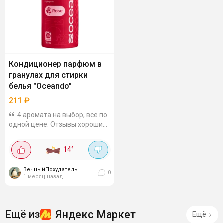
Кондиционер парфюм в
гранулах для стирки
белья "Oceando"
211
₽
4 аромата на выбор, все по
одной цене. Отзывы хорошие,
взяла на пробу.
14
°
ВечныйПохудатель
0
1 месяц назад
Яндекс Маркет
Ещё из
Ещё