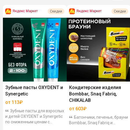
Яндекс Маркет
Яндекс Маркет
Скидки
Скидки
Зубные пасты OXYDENT и
Кондитерские изделия
Synergetic
Bombbar, Snaq Fabriq,
CHIKALAB
от 113₽
от 603₽
Зубные пасты для взрослых
и детей OXYDENT и Synergetic
Батончики, печенье, брауни
по сниженным ценам с
Bombbar, Snaq Fabriq и
дополнительной скидкой по
CHIKALAB по сниженным