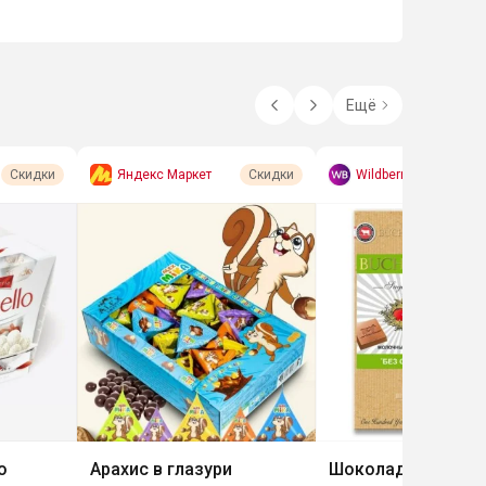
Ещё
Яндекс Маркет
Wildberries
Скидки
Скидки
o
Арахис в глазури
Шоколад молочн