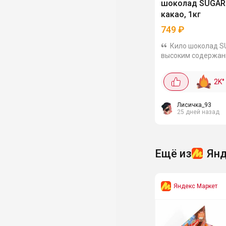
шоколад SUGAR
какао, 1кг
749
₽
Кило шоколад S
высоким содержан
- 70% за 749₽. Пишу
кусочки легко отде
2K
°
Берите для выпечк
горячего шоколада
так.
Лисичка_93
25 дней назад
Ещё из
Янд
Яндекс Маркет