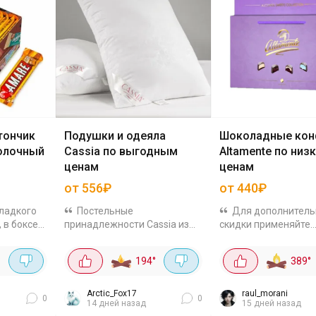
тончик
Подушки и одеяла
Шоколадные ко
олочный
Cassia по выгодным
Altamente по низ
ценам
ценам
от 556₽
от 440₽
сладкого
Постельные
Для дополнитель
 в боксе
принадлежности Cassia из
скидки применяйте
23 рубля
гипоаллергенных
промокод: CHOCKO07
з
материалов, все изделия
выгодой можно зак
°
194
°
389
°
да со
мягкие и дышащие. Вот
шоколадные конфе
ущёнки и
несколько примеров:
Altamente в подаро
й,...
Подушка бамбуковое
упаковках: В лилово
Arctic_Fox17
raul_morani
0
0
14 дней назад
15 дней назад
волокно, 50×70 см за 591₽ с...
подарочной упаковке,