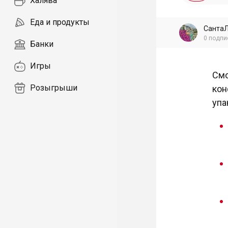
Халява
Еда и продукты
Санта
0
подпи
Банки
Игры
Смо
Розыгрыши
кон
упа