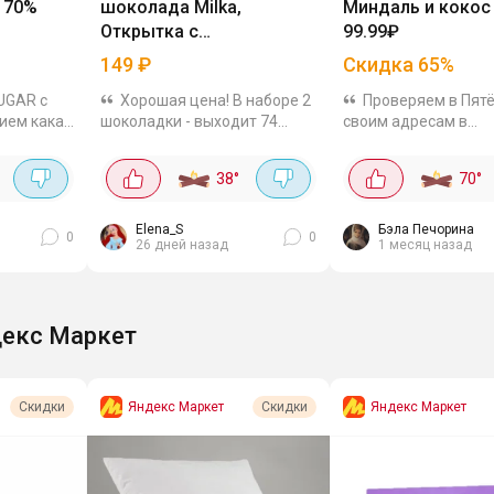
 70%
шоколада Milka,
Миндаль и кокос
Открытка с
99.99₽
пожеланиями, 160 г
149
₽
Скидка
65
%
UGAR с
Хорошая цена! В наборе 2
Проверяем в Пятё
ием какао
шоколадки - выходит 74
своим адресам в
т, что
рубля каждая. Сроки
приложении или маг
ляются.
годности до конца августа.
наличие и цена на 
38
°
70
°
и,
Не знаю везде ли такая
может отличаться в
, просто
скидка, можно проверить.
зависимости от горо
Скидкой поделилась.
Elena_S
Бэла Печорина
0
0
26 дней назад
1 месяц назад
екс Маркет
Яндекс Маркет
Яндекс Маркет
Скидки
Скидки