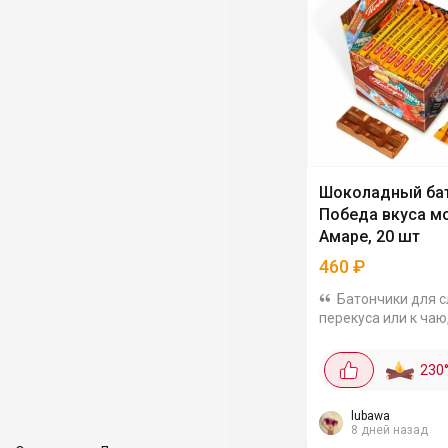
Шоколадный ба
Победа вкуса м
Амаре, 20 шт
460
₽
Батончики для 
перекуса или к чаю,
20 шт, получается 
за 1 шт. Сладость и
230
молочного шокола
вкусом варёной сг
карамельной крошко
lubawa
8 дней назад