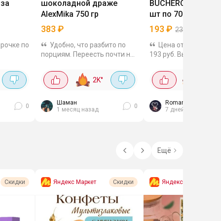
 за
шоколадной драже
BUCHERON без сах
AlexMika 750 гр
шт по 70 г
383
₽
193
₽
230
₽
16
рочке по
Удобно, что разбито по
Цена отличная за 2
порциям. Переесть почти не
193 руб. Выходит 96 р
азине,
получится) Можно в сад для
Шоколад у них вкусны
конфеты
подарков
отдает дикой химией.
2K
°
150
°
Периодически покупа
да.
акциям.
..
Шаман
Romanovna
0
0
1 месяц назад
7 дней назад
Ещё
Яндекс Маркет
Яндекс Маркет
Скидки
Скидки