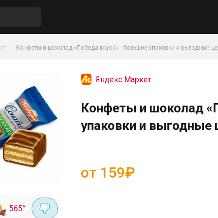
ет
Конфеты и шоколад «Победа вкуса» - большие упаковки и выгодные ц
Яндекс Маркет
Конфеты и шоколад «П
упаковки и выгодные 
от 159₽
565
°