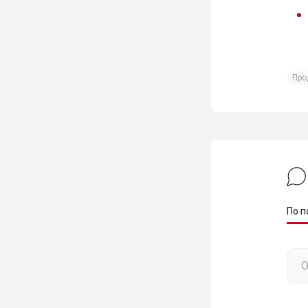
Про
По п