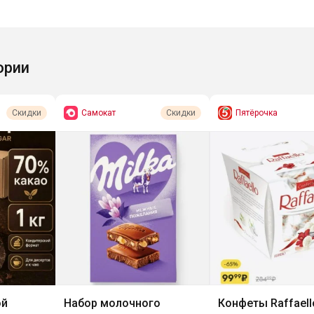
ории
Самокат
Пятёрочка
Скидки
Скидки
ой
Набор молочного
Конфеты Raffaell