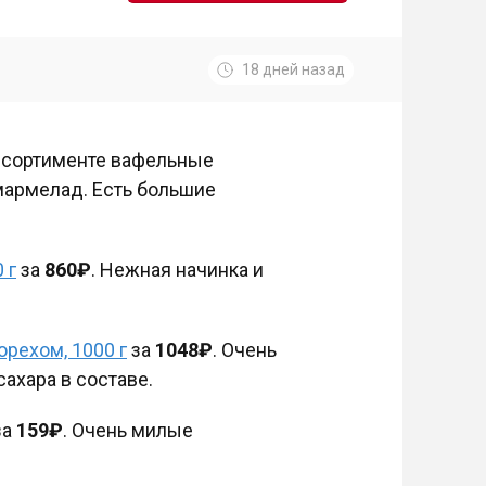
18 дней назад
ассортименте вафельные
мармелад. Есть большие
 г
за
860₽
. Нежная начинка и
рехом, 1000 г
за
1048₽
. Очень
ахара в составе.
за
159₽
. Очень милые