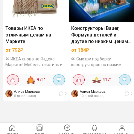
Товары ИКЕА по
Конструкторы Bauer,
отличным ценам на
Формула деталей и
Маркете
другие по низким ценам с
дополнительной скидкой
от 792₽
от 184₽
по промокоду
ИКЕА снова на Яндекс
Смотри подборку
Маркете! Мебель, текстиль и
конструкторов по низким
даже LEGO - всё со скидками.
ценам с доп. скидкой по
Давно не было таких
промокоду на Яндекс Маркет
971
°
417
°
предложений. Проверенное
🧩Для малышей и ребят
качество по приятным ценам -
постарше - деревянные, 3D, с
Алиса Маркова
Алиса Маркова
самое время...
подсветкой и...
0
0
5 дней назад
10 дней назад