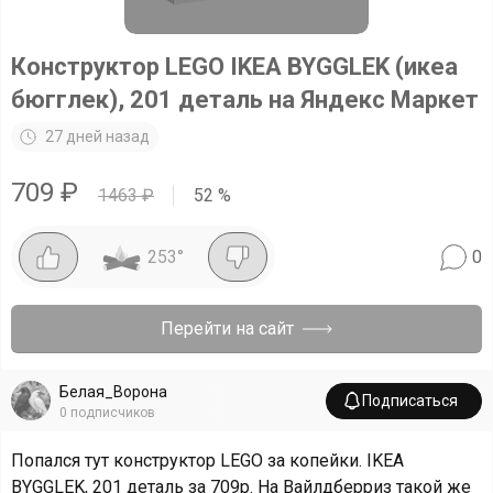
Конструктор LEGO IKEA BYGGLEK (икеа
бюгглек), 201 деталь на Яндекс Маркет
27 дней назад
709
₽
1463
₽
52
%
253
°
0
Перейти на сайт
Белая_Ворона
Подписаться
0
подписчиков
Попался тут конструктор LEGO за копейки. IKEA
BYGGLEK, 201 деталь за 709р. На Вайлдберриз такой же