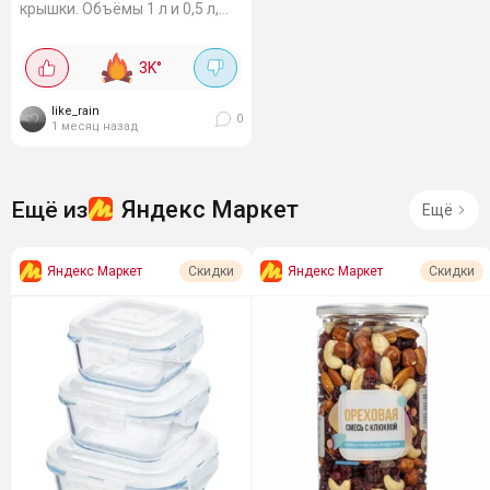
крышки. Объёмы 1 л и 0,5 л,
диаметры 18,2 см и 14,3 см. В
них удобно хранить продукты
3K
°
и сразу без крышки разогреть
в...
like_rain
0
1 месяц назад
Яндекс Маркет
Ещё из
Ещё
Яндекс Маркет
Яндекс Маркет
Скидки
Скидки