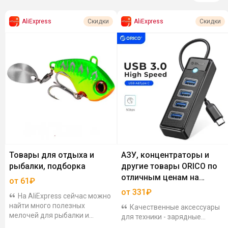
AliExpress
AliExpress
Скидки
Скидки
Товары для отдыха и
АЗУ, концентраторы и
рыбалки, подборка
другие товары ORICO по
отличным ценам на
от 61₽
AliExpress
от 331₽
На AliExpress сейчас можно
найти много полезных
Качественные аксессуары
мелочей для рыбалки и
для техники - зарядные
активного отдыха по хорошим
устройства, USB-хабы,