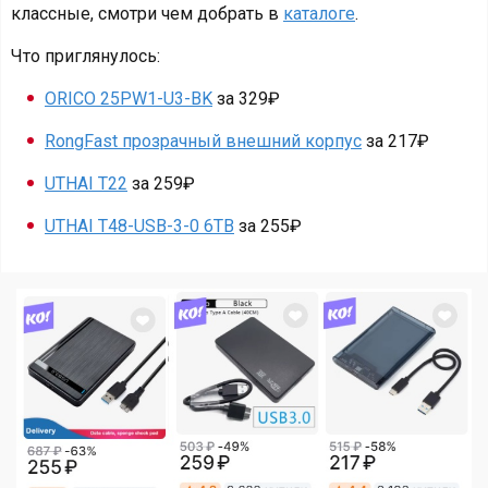
классные, смотри чем добрать в
каталоге
.
Что приглянулось:
ORICO 25PW1-U3-BK
за 329₽
RongFast прозрачный внешний корпус
за 217₽
UTHAI T22
за 259₽
UTHAI T48-USB-3-0 6TB
за 255₽