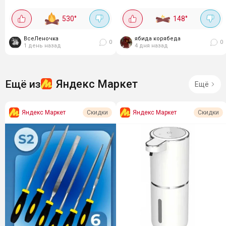
компонентами. Подходят для
ART&FACT. Средства для
любого типа кож - с
ухода за всеми типами кожи.
530
°
148
°
витамином С для тонуса и
Так очищающий набор от акне
сияния- с коллагеном для...
c кислотами,...
ВсеЛеночка
ябида корябеда
0
0
1 день назад
4 дня назад
Яндекс Маркет
Ещё из
Ещё
Яндекс Маркет
Яндекс Маркет
Скидки
Скидки