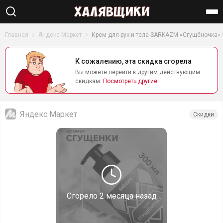
Найти
Главная
Яндекс Маркет
Крем для рук и тела SARKAZM «Сгущёночка» 
К сожалению, эта скидка сгорела
Вы можете перейти к другим действующим
скидкам.
Посмотреть другие
Яндекс Маркет
Скидки
Сгорело
2 месяца назад