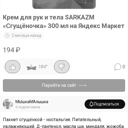
Крем для рук и тела SARKAZM
«Сгущёночка» 300 мл на Яндекс Маркет
2 месяца назад
194
₽
184
°
0
Перейти на сайт
МЫшкаМАлышка
Подписаться
0
подписчиков
Пахнет сгущёнкой - ностальгия. Питательный,
увлажняющий. Д-пантенол, масла ши, миндаля, жожоба.