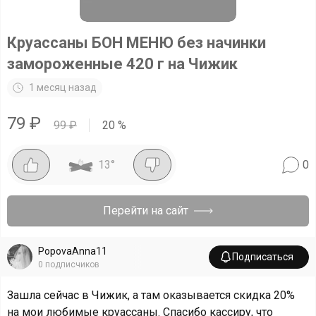
Круассаны БОН МЕНЮ без начинки
замороженные 420 г на Чижик
1 месяц назад
79
₽
99
₽
20
%
13
°
0
Перейти на сайт
PopovaAnna11
Подписаться
0
подписчиков
Зашла сейчас в Чижик, а там оказывается скидка 20%
на мои любимые круассаны. Спасибо кассиру, что