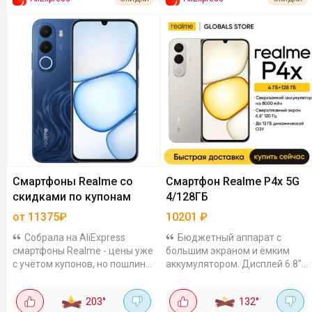
Смартфоны Realme со
Смартфон Realme P4x 5G
скидками по купонам
4/128ГБ
от 11375₽
10201
₽
Собрала на AliExpress
Бюджетный аппарат с
смартфоны Realme - цены уже
большим экраном и ёмким
с учётом купонов, но пошлину
аккумулятором. Дисплей 6.8"
платить отдельно. Выбор есть
с частотой 120 Гц и
и на любой бюджет, и под
разрешением 720×1570.
203
°
132
°
любые задачи Realme GT7,
Аккумулятор ёмкостью 8000