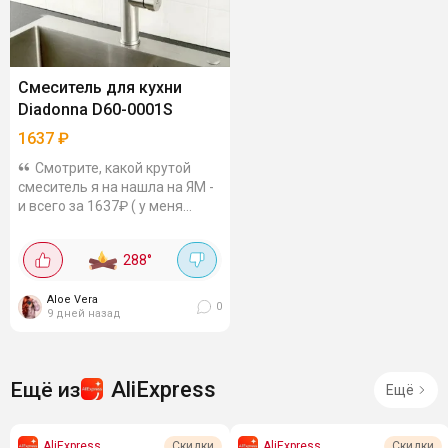
Смеситель для кухни
Diadonna D60-0001S
1637
₽
Смотрите, какой крутой
смеситель я на нашла на ЯМ -
и всего за 1637₽ ( у меня
акция с перчиком + пром).
Обычно такие от 2500-3000.
288
°
Выдвижной излив - мыть
посуду удобно,...
Aloe Vera
0
9 дней назад
AliExpress
Ещё из
Ещё
AliExpress
AliExpress
Скидки
Скидки