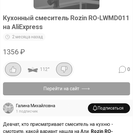
Кухонный смеситель Rozin RO-LWMD011
на AliExpress
2 месяца назад
1356
₽
112
°
0
Перейти на сайт
Галина Михайловна
Подписаться
1
подписчик
Девчат, кто присматривает смеситель на кухню -
смотрите, какой вариант нашла на Али.
Rozin RO-