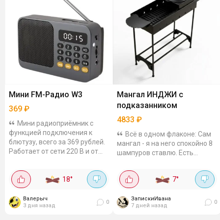
Мини FM-Радио W3
Мангал ИНДЖИ с
подказанником
369
₽
4833
₽
Мини радиоприёмник с
функцией подключения к
Всё в одном флаконе: Сам
блютузу, всего за 369 рублей.
мангал - я на него спокойно 8
Работает от сети 220 В и от
шампуров ставлю. Есть
аккумулятора (до 8 часов).
подказанник для казана. Туда
Поддерживает Bluetooth 5.1,
встаёт казан на любой объем
18
°
7
°
карты TF,...
- от 6 до 16 литров! Есть
дымоход с...
Валерыч
ЗапискиИвана
0
0
3 дня назад
7 дней назад