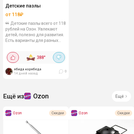
Детские пазлы
от 118₽
Детские пазлы всего от 118
рублей на Озон. Увлекают
детей, полезно для развития.
Есть варианты для разных
возрастов. Например:
Светящийся, "Таинственный
388
°
космос"...
ябида корябеда
0
14 дней назад
Ozon
Ещё из
Ещё
Ozon
Ozon
Скидки
Скидки