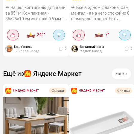
Нашёл коптильню для дачи
Всё в одном флаконе: Сам
за 851₽. Компактная -
мангал - я на него спокойно 8
35×25×10 см из стали 0.5 мм -
шампуров ставлю. Есть
не ржавеет. С герметичной
подказанник для казана. Туда
крышкой, чтоб дым не уходил.
встаёт казан на любой объем
241
°
7
°
удобная, компактная. можно
- от 6 до 16 литров! Есть
взять с собой...
дымоход с...
КодУспеха
ЗапискиИвана
0
0
17 часов назад
9 дней назад
Яндекс Маркет
Ещё из
Ещё
Яндекс Маркет
Яндекс Маркет
Скидки
Скидки