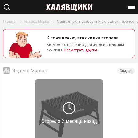
Найти
Главная
Яндекс Маркет
Мангал гриль разборный складной переносн
К сожалению, эта скидка сгорела
Вы можете перейти к другим действующим
скидкам.
Посмотреть другие
Яндекс Маркет
Скидки
Сгорело
2 месяца назад