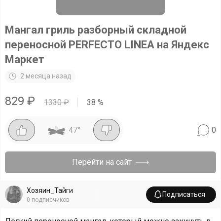
Мангал гриль разборный складной
переносной PERFECTO LINEA на Яндекс
Маркет
2 месяца назад
829
₽
1330
₽
38
%
47
°
0
Перейти на сайт
Хозяин_Тайги
Подписаться
0
подписчиков