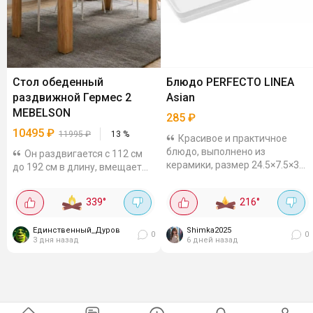
Стол обеденный
Блюдо PERFECTO LINEA
раздвижной Гермес 2
Asian
MEBELSON
285
₽
10495
₽
11995
₽
13
%
Красивое и практичное
блюдо, выполнено из
Он раздвигается с 112 см
керамики, размер 24.5×7.5×3
до 192 см в длину, вмещает
см. Можно использовать для
до 12 человек. Столешница и
подачи азиатских блюд и
ножки из ЛДСП толщиной 16
339
°
216
°
закусок. Можно использовать
мм , выдерживает до 80 кг
в микроволновой...
равномерной нагрузки. В
Единственный_Дуров
Shimka2025
сложенном виде...
0
0
3 дня назад
6 дней назад