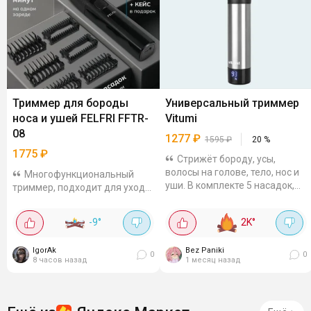
Триммер для бороды
Универсальный триммер
носа и ушей FELFRI FFTR-
Vitumi
08
1277
₽
1595
₽
20
%
1775
₽
Стрижёт бороду, усы,
волосы на голове, тело, нос и
Многофункциональный
уши. В комплекте 5 насадок,
триммер, подходит для ухода
включая микробритву и
за бородой, усами и волосами
телескопическую с
в носу. Лезвие плавающее, 9
-9
°
2K
°
регулировкой длины. Можно
сменных насадок, степень
мыть под краном....
влагозащиты IPX6 (можно
IgorAk
Bez Paniki
промывать...
0
0
8 часов назад
1 месяц назад