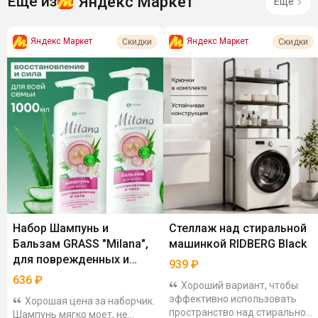
Яндекс Маркет
Ещё из
Ещё
Яндекс Маркет
Яндекс Маркет
Скидки
Скидки
Набор Шампунь и
Стеллаж над стиральной
Бальзам GRASS "Milana",
машинкой RIDBERG Black
для поврежденных и
939
₽
сухих волос, 1000 мл
636
₽
Хороший вариант, чтобы
эффективно использовать
Хорошая цена за наборчик.
пространство над стиральной
Шампунь мягко моет, не