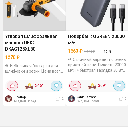
Угловая шлифовальная
Повербанк UGREEN 20000
машина DEKO
мАч
DKAG125XL80
1663
₽
1978
₽
16
%
1278
₽
Отличный вариант по очень
приятной цене. Ёмкость 20000
Небольшая болгарка для
мАч + быстрая зарядка 30 Вт.
шлифовки и резки. Цена всего
Довольно компактный,
1278р, по отзывам неплохая,
заряжает быстро, например,
мощность 800 Вт, диаметром
346
°
369
°
iPhone 16 Pro можно
диска 125 мм и скоростью
подпитать на 55% всего...
11000 об/мин. Для гаража или
Штопор
SantaSantana
дачи самое...
2
0
13 дней назад
25 дней назад