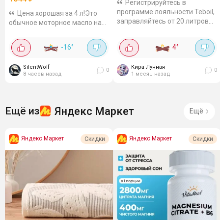
Регистрируйтесь в
программе лояльности Teboil,
Цена хорошая за 4 л!Это
заправляйтесь от 20 литров
обычное моторное масло на
дважды в течение 14 дней и
синтетической основе.
получайте до 600 баллов. 200
Подходит и для бензина, и для
-16
°
4
°
за первую заправку, 400 за
дизеля. Отлично заходит и в
вторую. Бонусы...
легковушки, и в мелкий
SilentWolf
Кира Лунная
коммерческий...
0
0
8 часов назад
1 месяц назад
Яндекс Маркет
Ещё из
Ещё
Яндекс Маркет
Яндекс Маркет
Скидки
Скидки