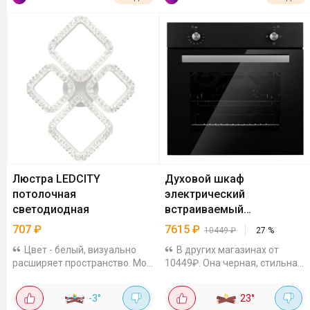
Люстра LEDCITY
Духовой шкаф
потолочная
электрический
светодиодная
встраиваемый
Weissgauff EOM 180 B, 60
707
₽
7615
₽
10449
₽
27
%
см
Цвет - белый, визуально
В других магазинах от
расширяет пространство. Моя
10449₽. Она черная, стильная.
кухня-гостиная сразу стала
Объем 50 литров. Мы в ней
выглядеть больше. Пульт в
готовили одновременно
-3
°
23
°
комплекте. Можно делать
противень с мясом и решетку