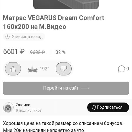
Матрас VEGARUS Dream Comfort
160x200 на М.Видео
2 месяца назад
6601
₽
9682
₽
32
%
192
°
0
Перейти на сайт
Элечка
Подписаться
0
подписчиков
Хорошая цена на такой размер со списанием бонусов.
Мне 20к начислили непонятно за что.