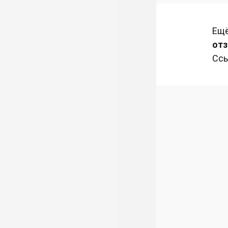
Ещё
отз
Ссы