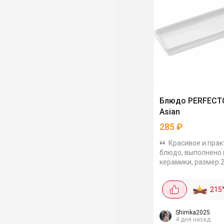
Блюдо PERFECTO
Asian
285
₽
Красивое и пра
блюдо, выполнено 
керамики, размер 2
см. Можно использ
подачи азиатских 
215
закусок. Можно
использовать в
микроволновой...
Shimka2025
4 дня назад