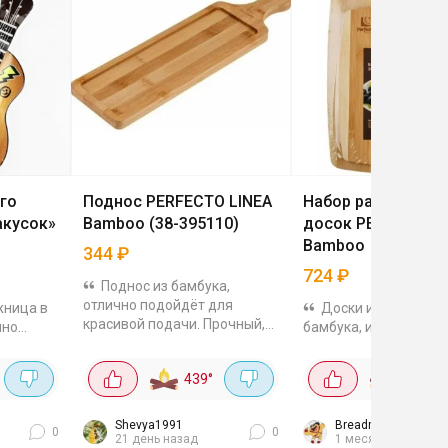
го
Поднос PERFECTO LINEA
Набор разделочн
акусок»
Bamboo (38-395110)
досок PERFECTO L
Bamboo
344
₽
724
₽
Поднос из бамбука,
отлично подойдёт для
жница в
Доски изготовлены
красивой подачи. Прочный,
чно
бамбука, имеют
устойчив к износу и
чи
прямоугольную форм
повреждениям, размер
а,
отверстия для
439
°
155
°
39.5×11 см.
и овощей
подвешивания. Разм
 секций,
28×21,3×1,2 см и 38,3
см. Фото из отзыва
Shevya1991
Breadmaker
0
0
21 день назад
1 месяц назад