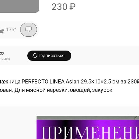
230
₽
175
°
Fox
Подписаться
счика
ажница PERFECTO LINEA Asian 29.5×10×2.5 см за 230₽
овая. Для мясной нарезки, овощей, закусок.