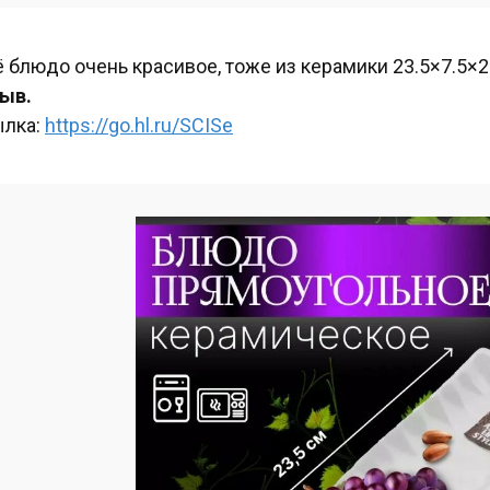
 блюдо очень красивое, тоже из керамики 23.5×7.5×2
ыв.
лка:
https://go.hl.ru/SCISe