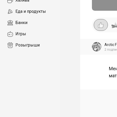
Халява
Еда и продукты
Банки
Игры
Arctic 
Розыгрыши
2
подпи
Мен
мат