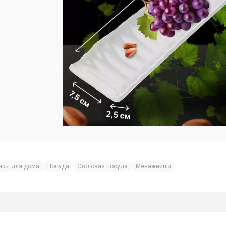
ары для дома
Посуда
Столовая посуда
Менажницы