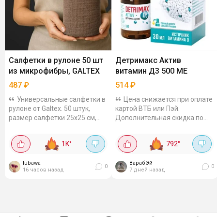
Салфетки в рулоне 50 шт
Детримакс Актив
из микрофибры, GALTEX
витамин Д3 500 МЕ
487
₽
514
₽
Универсальные салфетки в
Цена снижается при оплате
рулоне от Galtex. 50 штук,
картой ВТБ или Пэй.
размер салфетки 25х25 см,
Дополнительная скидка по
изготовлены из микрофибры.
промокоду за подписку:
Хорошо впитывают, подходят
VITSUM20. Витамин на
1K
°
792
°
для различных поверхностей.
масляной основе с
Можно...
триглицеридами - такая
lubawa
форма...
ВарабЭй
0
0
16 часов назад
7 дней назад