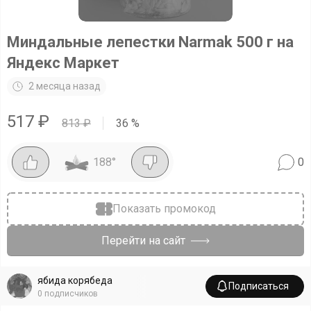
Миндальные лепестки Narmak 500 г на
Яндекс Маркет
2 месяца назад
517
₽
813
₽
36
%
188
°
0
Показать промокод
Перейти на сайт
ябида корябеда
Подписаться
0
подписчиков