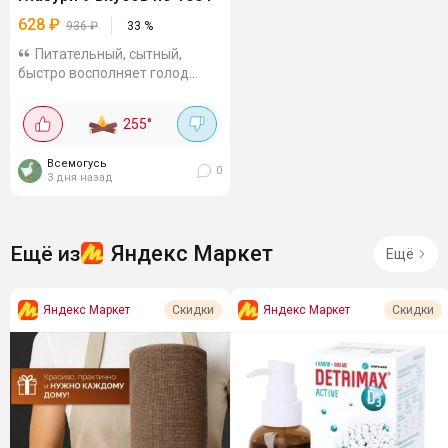
628
₽
936
₽
33
%
Питательный, сытный,
быстро восполняет голод
набор, хорошо подходит под
напитки. Глазурь даёт хруст,
255
°
орех - насыщенный вкус.
Вкусы: барбекю, устрица, краб,
Всемогусь
васаби,...
0
3 дня назад
Яндекс Маркет
Ещё из
Ещё
Яндекс Маркет
Яндекс Маркет
Скидки
Скидки