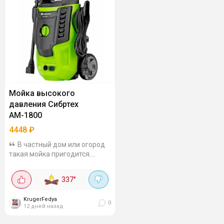
Мойка высокого
давления Сибртех
АМ-1800
4448
₽
В частный дом или огород
такая мойка пригодится.
Модель мощностью 1800 Вт с
производительностью 350 л/
337
°
ч, максимальным давлением
140 бар и внешним
KrugerFedya
пеногенератором. Можно...
0
12 дней назад