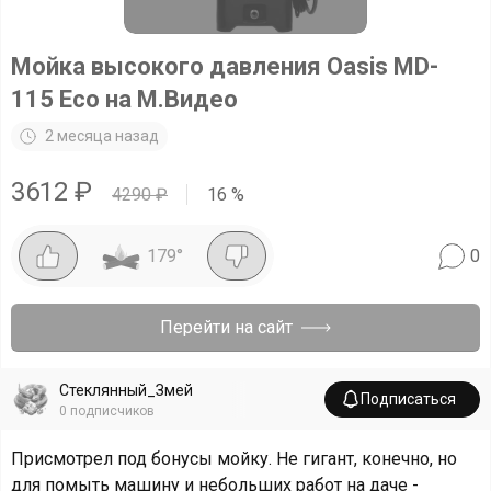
Мойка высокого давления Oasis MD-
115 Eco на М.Видео
2 месяца назад
3612
₽
4290
₽
16
%
179
°
0
Перейти на сайт
Стеклянный_Змей
Подписаться
0
подписчиков
Присмотрел под бонусы мойку. Не гигант, конечно, но
для помыть машину и небольших работ на даче -