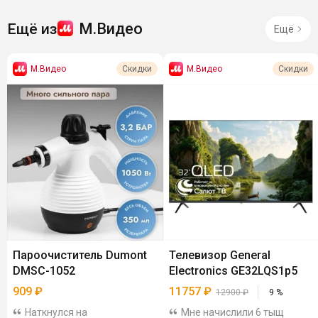
М.Видео
Ещё из
Ещё
М.Видео
М.Видео
Скидки
Скидки
Пароочиститель Dumont
Телевизор General
DMSC-1052
Electronics GE32LQS1p5
909
₽
11757
₽
12900
₽
9
%
Наткнулся на
Мне начислили 6 тыщ