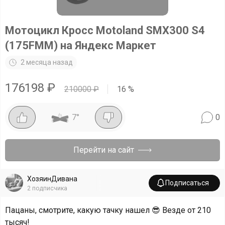
Мотоцикл Кросс Motoland SMX300 S4
(175FMM) на Яндекс Маркет
2 месяца назад
176198
₽
210000
₽
16
%
7
°
0
Перейти на сайт
ХозяинДивана
Подписаться
2
подписчика
Пацаны, смотрите, какую тачку нашел 😎
Везде от 210
тысяч!