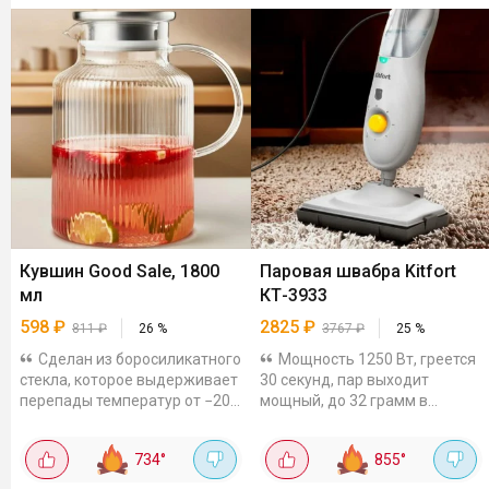
Кувшин Good Sale, 1800
Паровая швабра Kitfort
мл
КТ-3933
598
₽
2825
₽
811
₽
26
%
3767
₽
25
%
Сделан из боросиликатного
Мощность 1250 Вт, греется
стекла, которое выдерживает
30 секунд, пар выходит
перепады температур от −20
мощный, до 32 грамм в
до +150 градусов. Можно
минуту. Резервуар на 0.5
заливать кипяток, ставить в
литра, по отзывам хватает на
734
°
855
°
холодильник и не бояться,
уборку всей квартиры.
что...
Регулятор подачи пара на...