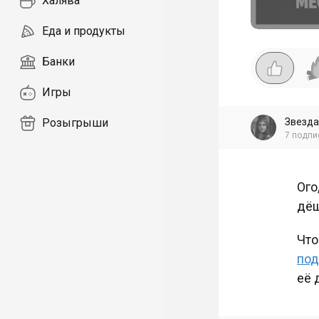
Халява
Еда и продукты
Банки
Игры
Звезда
Розыгрыши
7
подпи
Ого
дёш
Что
под
её 