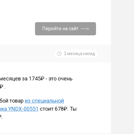
Перейти на сайт
2 месяца назад
месяцев за 1745₽ - это очень
₽ .
юбой товар
из специальной
чка YNDX-00551
стоит 678₽. Ты
₽.