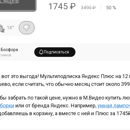
1745
₽
3490
₽
50
%
1K
°
 Босфора
Подписаться
счиков
, вот это выгода! Мультиподписка Яндекс Плюс на 12 
ево, если считать, что обычно месяц стоит около 399
бы забрать по такой цене, нужно в М.Видео купить л
борки
или от бренда Яндекс. Например,
умная лампо
добавляешь в корзину, а вместе с ней и Плюс за 1745