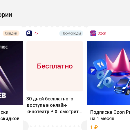
ории
Pix
Ozon
Скидки
Промокоды
Бесплатно
30 дней бесплатного
доступа в онлайн-
кинотеатр PIX: смотрите
иски
Подписка Ozon P
хиты START и Premier
 скидкой
на 1 месяц
1
₽