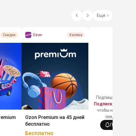
Ещё
Ozon
Скидки
Халява
Подпишись на кате
Подписки медиасе
чтобы не пропускат
скидки раздела
remium
Ozon Premium на 45 дней
бесплатно
Подписатьс
Бесплатно