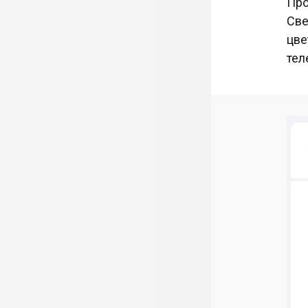
Про
Све
цве
тел