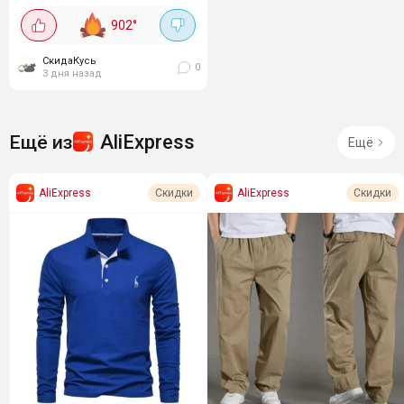
течение дня сидеть, ходить и
902
°
нагибаться комфортно.
Силуэт...
СкидаКусь
0
3 дня назад
AliExpress
Ещё из
Ещё
AliExpress
AliExpress
Скидки
Скидки