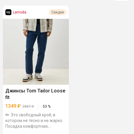
Lamoda
Скидки
Джинсы Tom Tailor Loose
fit
1349
₽
2887
₽
53
%
Это свободный крой, в
котором не тесно и не жарко.
Посадка комфортная,
движения не сковывает, в