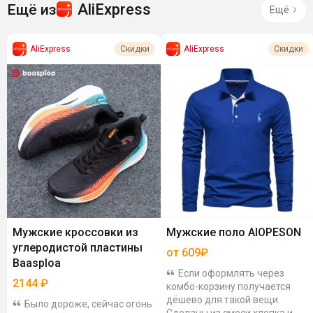
AliExpress
Ещё из
Ещё
AliExpress
AliExpress
Скидки
Скидки
Мужские кроссовки из
Мужские поло AIOPESON
углеродистой пластины
от 609₽
Baasploa
Если оформлять через
2144
₽
комбо-корзину получается
дёшево для такой вещи.
Было дороже, сейчас огонь