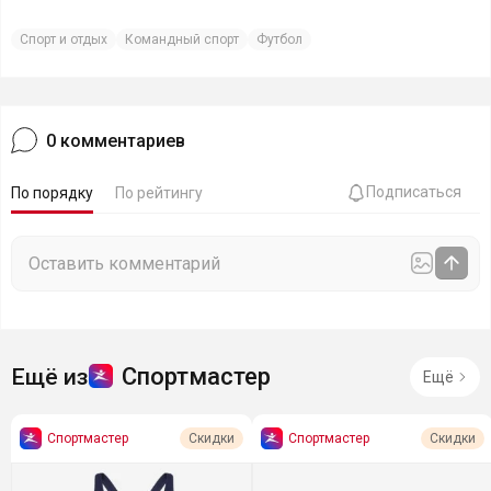
Спорт и отдых
Командный спорт
Футбол
0
комментариев
Подписаться
По порядку
По рейтингу
Спортмастер
Ещё из
Ещё
Спортмастер
Спортмастер
Скидки
Скидки