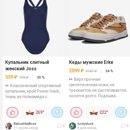
Купальник слитный
Кеды мужские Erke
женский Joss
2099
₽
3187
₽
34
%
559
₽
799
₽
30
%
Верх прочная
синтетическая кожа, не
Классический спортивный
трескается, не растягивается,
купальник, крой Power-back,
носится долго. Подошва
ткань из полиамида с
резиновая, удачный выбор,
эластаном, не растягивается
если нужна обувь на каждый
после стирки, устойчива к
269
°
222
°
день: и под джинсы, и...
хлорке. Купальник без
поддержки груди...
BabushkaBoss
luckyduck
0
0
11 часов назад
4 дня назад