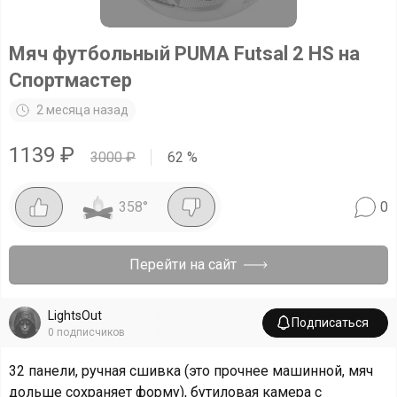
Мяч футбольный PUMA Futsal 2 HS на
Спортмастер
2 месяца назад
1139
₽
3000
₽
62
%
358
°
0
Перейти на сайт
LightsOut
Подписаться
0
подписчиков
32 панели, ручная сшивка (это прочнее машинной, мяч
дольше сохраняет форму), бутиловая камера с