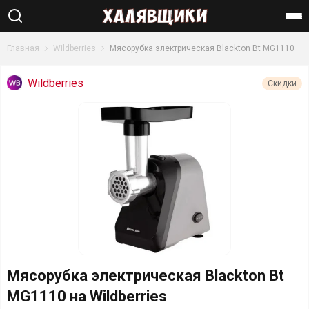
Найти
Главная
Wildberries
Мясорубка электрическая Blackton Bt MG1110
Wildberries
Скидки
Мясорубка электрическая Blackton Bt
MG1110 на Wildberries