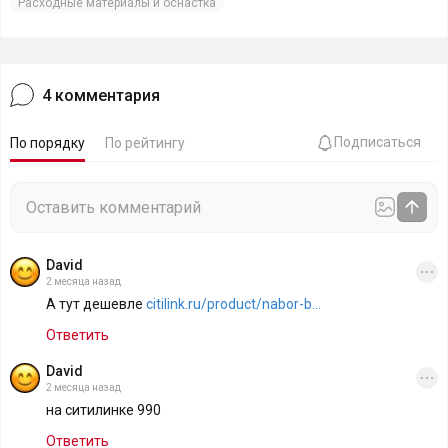
Расходные материалы и оснастка
4
комментария
Подписаться
По порядку
По рейтингу
David
2 месяца назад
А тут дешевле
citilink.ru/product/nabor-b...
Ответить
David
2 месяца назад
на ситилинке 990
Ответить