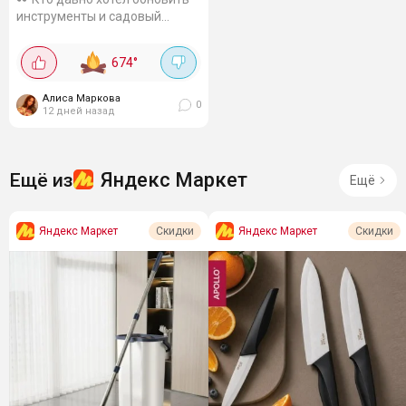
инструменты и садовый
инвентарь - для вас нашла
отличные предложения на
674
°
STARTUL 🔧 На Яндекс
Маркете сейчас можно
Алиса Маркова
забрать биты, распылители и...
0
12 дней назад
Яндекс Маркет
Ещё из
Ещё
Яндекс Маркет
Яндекс Маркет
Скидки
Скидки