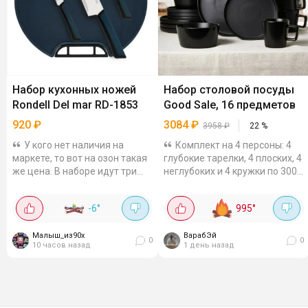
Набор кухонных ножей
Набор столовой посуды
Rondell Del mar RD-1853
Good Sale, 16 предметов
920
₽
3084
₽
3958
₽
22
%
У кого нет наличия на
Комплект на 4 персоны: 4
маркете, то вот на озон такая
глубокие тарелки, 4 плоских, 4
же цена. В наборе идут три
неглубоких и 4 кружки по 300
самых нужных ножа
мл. Вместительные салатники
(поварской, универсальный,
универсального размера
-6
°
995
°
нож для овощей) + классная
тоже входят в набор.
разделочная...
Керамика с...
Малыш_из90х
ВарабЭй
0
0
10 часов назад
1 день назад