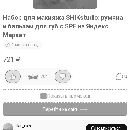
Набор для макияжа SHIKstudio: румяна
и бальзам для губ с SPF на Яндекс
Маркет
1 месяц назад
721
₽
70
°
0
Показать промокод
Перейти на сайт
like_rain
Подписаться