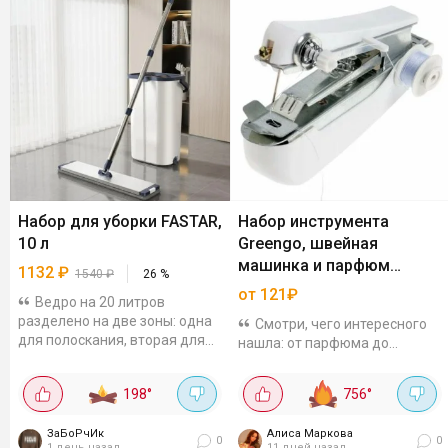
Набор для уборки FASTAR,
Набор инструмента
10 л
Greengo, швейная
машинка и парфюм
1132
₽
1540
₽
26
%
Formula Sexy Blue Rain по
от 121₽
Ведро на 20 литров
низким ценам на Яндекс
разделено на две зоны: одна
Смотри, чего интересного
Маркет
для полоскания, вторая для
нашла: от парфюма до
отжима. Рукоятка
садового набора - всё по
регулируется по длине до 135
приятным ценам благодаря
198
°
756
°
см, насадка поворачивается
новому промокоду на скидку
на 360 градусов -...
15. Промокод: SIMAJULY15
ЗаБоРчИк
Алиса Маркова
Для сада и огорода:...
0
0
1 день назад
11 дней назад