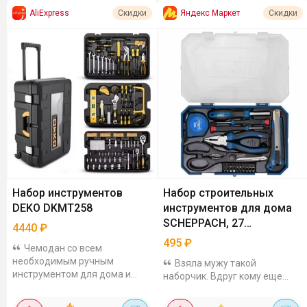
AliExpress
Яндекс Маркет
Скидки
Скидки
Набор инструментов
Набор строительных
DEKO DKMT258
инструментов для дома
SCHEPPACH, 27
4440
₽
предметов
495
₽
Чемодан со всем
необходимым ручным
Взяла мужу такой
инструментом для дома и
наборчик. Вдруг кому еще
гаража за 4440 рублей. Набор
надо. Отзывы очень хорошие.
из 258 инструментов,
Надеюсь прослужит долго. В