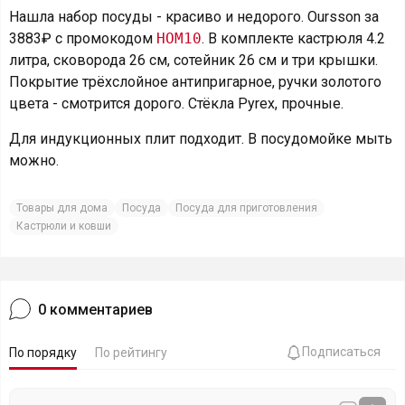
Нашла набор посуды - красиво и недорого. Oursson за
3883₽ с промокодом
HOM10
. В комплекте кастрюля 4.2
литра, сковорода 26 см, сотейник 26 см и три крышки.
Покрытие трёхслойное антипригарное, ручки золотого
цвета - смотрится дорого. Стёкла Pyrex, прочные.
Для индукционных плит подходит. В посудомойке мыть
можно.
Товары для дома
Посуда
Посуда для приготовления
Кастрюли и ковши
0
комментариев
Подписаться
По порядку
По рейтингу