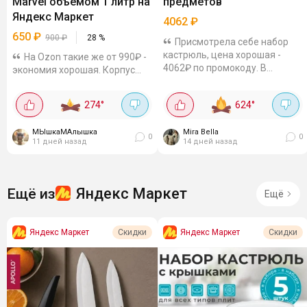
Marvel объёмом 1 литр на
предметов
Яндекс Маркет
4062
₽
650
₽
900
₽
28
%
Присмотрела себе набор
кастрюль, цена хорошая -
На Ozon такие же от 990₽ -
4062₽ по промокоду. В
экономия хорошая. Корпус
комплекте 3 кастрюли с
пластиковый, чаша из
крышками: 3,9 л, 2 л, 1,2 л,
нержавейки, крышка
274
°
624
°
ковш на 1,3 л с крышкой + 2
герметичная. Сохраняют
прихватки в подарок....
температуру до 6 часов. Для
МЫшкаМАлышка
Mira Bella
сервировки и пикников - в...
0
0
11 дней назад
14 дней назад
Яндекс Маркет
Ещё из
Ещё
Яндекс Маркет
Яндекс Маркет
Скидки
Скидки