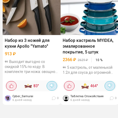
Набор из 3 ножей для
Набор кастрюль MYIDEA,
кухни Apollo "Yamato"
эмалированное
покрытие, 5 штук
913
₽
2366
₽
2629
₽
10
%
Выходит выгодно со
скидкой 15% по коду. В
5 кастрюль, от маленькой
комплекте три ножа: овощной
1.2л для соуса до огромной
(9,5 см), универсальный (12
4.4л на суп или компот.
см) и кухонный (14,5 см).
Алюминий греет быстро, вода
83
°
464
°
Лезвия из керамики - не
закипает быстрее, чем в
ржавеют, не вступают в...
старых кастрюлях. Цвета
Cyber_Samurai
Таблетка Спокойствия
яркие, в хранении...
0
0
6 дней назад
6 дней назад