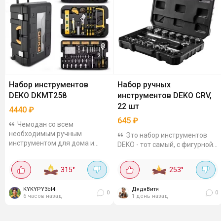
Набор инструментов
Набор ручных
DEKO DKMT258
инструментов DEKO CRV,
22 шт
4440
₽
645
₽
Чемодан со всем
необходимым ручным
Это набор инструментов
инструментом для дома и
DEKO - тот самый, с фигурной
гаража за 4440 рублей. Набор
рукояткой, 22 предмета. На
из 258 инструментов,
Али он стоит всего 645 рублей
315
°
253
°
упакованных в пластиковый
(купон продавца нужно
чемодан: отвёртки, гаечные...
взять). Сталь нормальная,
KYKYPY3bI4
ДядяВитя
хромированная,...
0
0
6 часов назад
1 день назад