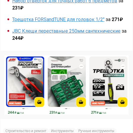
Набор отверток для точных работ 6 предметов
за
231₽
Трещотка FORSandTUNE для головок 1/2"
за
271₽
JBC Клещи переставные 250мм сантехнические
за
244₽
Строительство и ремонт
Инструменты
Ручные инструменты