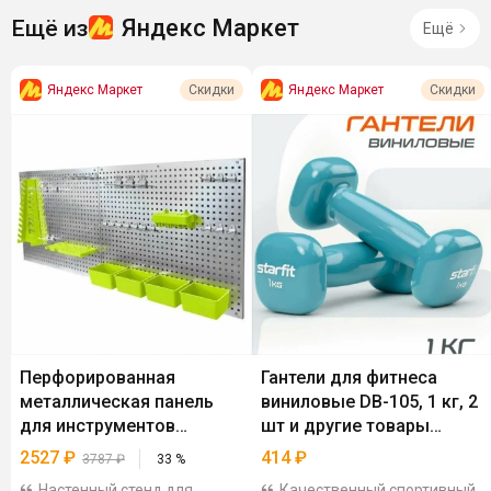
Яндекс Маркет
Ещё из
Ещё
Яндекс Маркет
Яндекс Маркет
Скидки
Скидки
Перфорированная
Гантели для фитнеса
металлическая панель
виниловые DB-105, 1 кг, 2
для инструментов
шт и другие товары
ROCKFORCE
STARFIT
2527
₽
414
₽
3787
₽
33
%
Настенный стенд для
Качественный спортивный