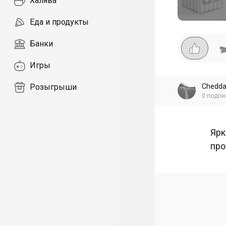
Халява
Еда и продукты
Банки
Игры
Chedda
Розыгрыши
0
подпи
Ярк
про