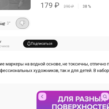
179
₽
290
₽
38
%
3
°
r
Подписаться
счиков
ие маркеры на водной основе, не токсичны, отлично 
фессиональных художников, так и для детей. В набор