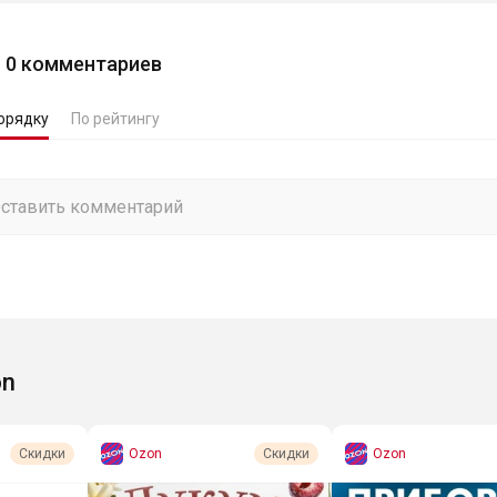
0
комментариев
орядку
По рейтингу
on
Ozon
Ozon
Скидки
Скидки