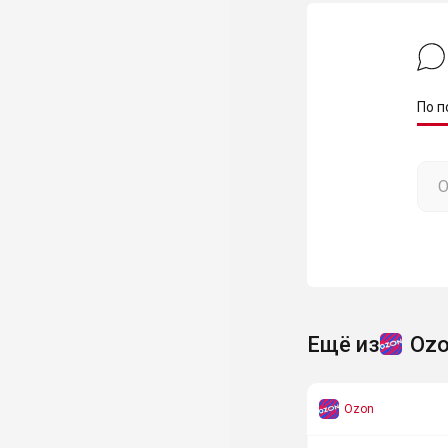
По п
Ещё из
Oz
Ozon