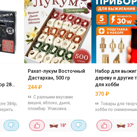
Рахат-лукум Восточный
Набор для выжиг
Дастархан, 500 гр
дереву и другие 
ор 28
для хобби
244
₽
370
₽
С разными вкусами:
вишня, яблоко, дыня,
рте 384р,
Товары для творч
пломбир. Упаковка
 верить
хобби по сниженным
симпатичная и компактная.
чти в два
Помогают расслабит
Вкус фруктовый, а не как
 Там
отвлечься от рутины
18
°
37
°
"ароматизатор идентичный
ни все
Например, набор дл
натуральному". Текстура...
ньких до
выжигания по дере