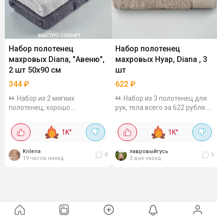
Набор полотенец
Набор полотенец
махровых Diana, "Авеню",
махровых Нуар, Diana , 3
2 шт 50х90 см
шт
344
₽
622
₽
Набор из 2 мягких
Набор из 3 полотенец для
полотенец, хорошо
рук, тела всего за 622 рубля.
впитывают влагу, имеют
Выполнены из 100% хлопка,
стильный дизайн. Махровые,
размеры полотенец 30×50,
1K
°
1K
°
размер 50х90 см, состав 100%
50×90 и 70×140 см, плотность
хлопок, плотность 400 г/кв.м.
400 г/кв.м.
Krilena
лавровыйгусь
0
1
19 часов назад
3 дня назад