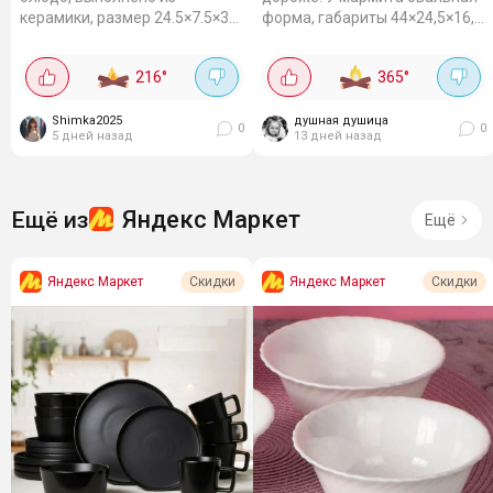
керамики, размер 24.5×7.5×3
форма, габариты 44×24,5×16,5
см. Можно использовать для
см. В комплект входит
подачи азиатских блюд и
металлическая подставка с
216
°
365
°
закусок. Можно использовать
подсвечником и свеча. Чаша
в микроволновой...
из жаропрочного...
Shimka2025
душная душица
0
0
5 дней назад
13 дней назад
Яндекс Маркет
Ещё из
Ещё
Яндекс Маркет
Яндекс Маркет
Скидки
Скидки