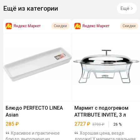
Ещё из категории
Ещё
Яндекс Маркет
Яндекс Маркет
Скидки
Скидки
Блюдо PERFECTO LINEA
Мармит с подогревом
Asian
ATTRIBUTE INVITE, 3 л
285
₽
2727
₽
3700
₽
26
%
Красивое и практичное
Хорошая цена, везде
блюдо, выполнено из
дороже! У мармита овальная