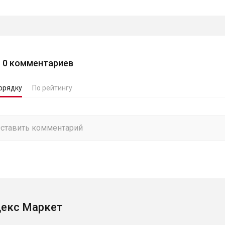
0
комментариев
орядку
По рейтингу
екс Маркет