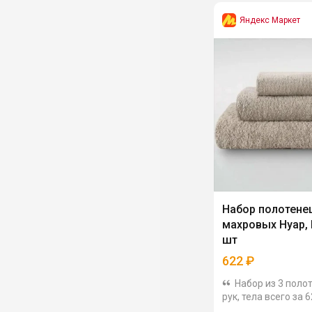
Яндекс Маркет
Набор полотене
махровых Нуар, D
шт
622
₽
Набор из 3 поло
рук, тела всего за 
Выполнены из 100%