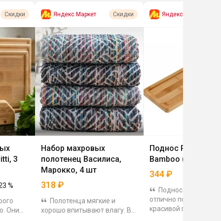
Яндекс Маркет
Яндекс Маркет
Скидки
Скидки
ных
Набор махровых
Поднос PERFECTO 
ti, 3
полотенец Василиса,
Bamboo (38-39511
Марокко, 4 шт
344
₽
318
₽
23
%
Поднос из бамбука
отлично подойдёт дл
рого
Полотенца мягкие и
красивой подачи. Пр
ю. Они
хорошо впитывают влагу. В
устойчив к износу и
уральной
наборе 4 штуки размером