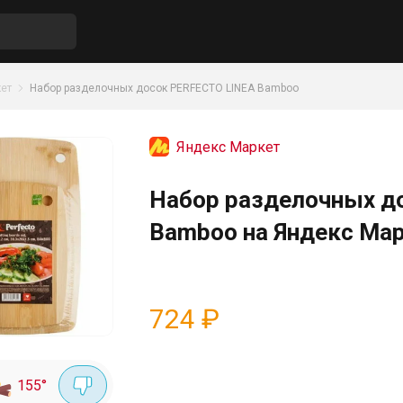
ет
Набор разделочных досок PERFECTO LINEA Bamboo
Яндекс Маркет
Набор разделочных д
Bamboo на Яндекс Ма
724
₽
155
°