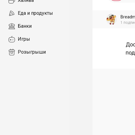
Халява
Еда и продукты
Breadm
1
подпи
Банки
Игры
Дос
Розыгрыши
под