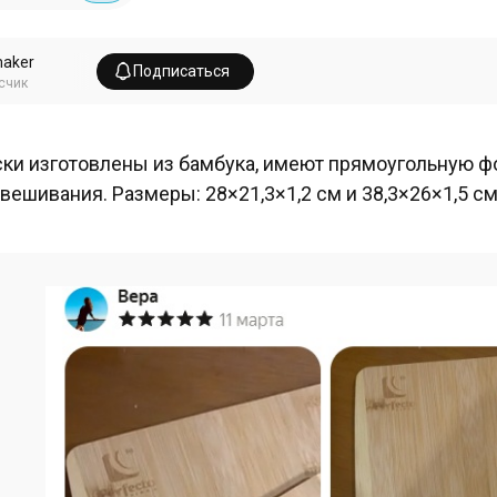
aker
Подписаться
счик
ки изготовлены из бамбука, имеют прямоугольную ф
вешивания. Размеры: 28×21,3×1,2 см и 38,3×26×1,5 см