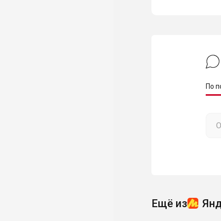
По п
Ещё из
Янд