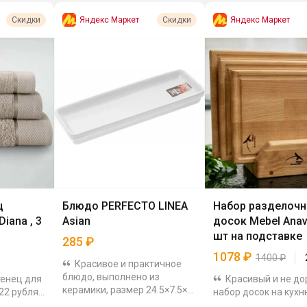
Яндекс Маркет
Яндекс Маркет
Скидки
Скидки
ц
Блюдо PERFECTO LINEA
Набор разделоч
iana , 3
Asian
досок Mebel Anavit
шт на подставке
285
₽
1078
₽
1400
₽
Красивое и практичное
блюдо, выполнено из
тенец для
Красивый и не до
керамики, размер 24.5×7.5×3
622 рубля.
набор досок на кухн
см. Можно использовать для
 хлопка,
изготовлены из нат