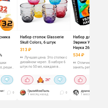
сника
Набор стопок Glasserie
Набор для опытов
Skull Colors, 6 штук
Эврики Увлекател
Наука 26 предмет
313
₽
534
₽
%
Лучшая цена. Это стопки с
дизайном череп . В наборе 6
ишки
Отличный вариант,
штук по 50 мл, каждая в
л, решил
занять ребёнка на
своём цвете: фиолетовый,
ена
каникулах! В коробке
красный, синий, зелёный,
угих от
всё, чтобы провести 
2K
°
6K
°
жёлтый и прозрачный .
льности
опыты с безопасным
Вместе они выглядят...
роже.
реагентами и познак
...
с химическими...
чик
ГрызиМоюПыль
душная душица
0
0
1 месяц назад
1 месяц назад