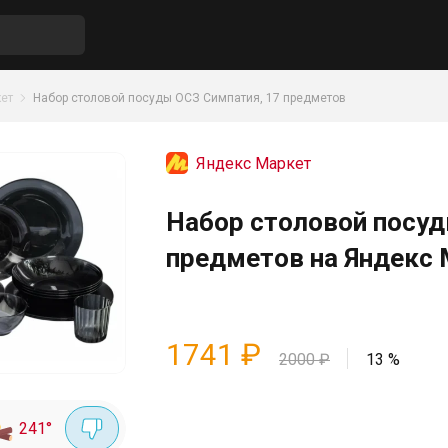
ет
Набор столовой посуды ОСЗ Симпатия, 17 предметов
Яндекс Маркет
Набор столовой посуд
предметов на Яндекс
1741
₽
2000
₽
13
%
241
°