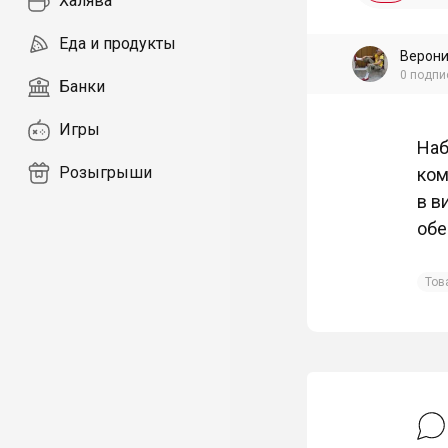
Халява
Еда и продукты
Верони
0
подпи
Банки
Игры
Наб
Розыгрыши
ком
в в
обе
Тов