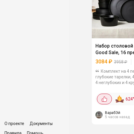
Набор столовой
Good Sale, 16 п
3084
₽
3958
₽
Комплект на 4 п
глубокие тарелки, 4
4 неглубоких и 4 к
300 мл. Вместител
салатники универс
624
размера тоже вход
набор. Керамика с..
ВарабЭй
5 часов назад
О проекте
Документы
Правила
Помощь