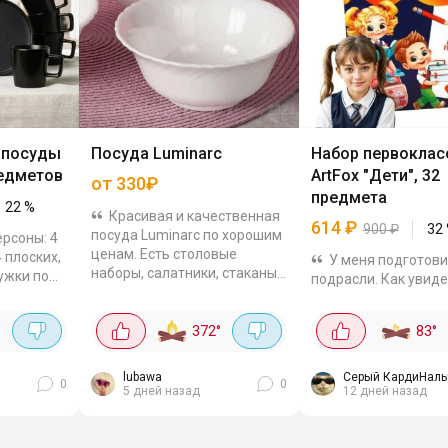
 посуды
Посуда Luminarc
Набор первоклас
редметов
ArtFox "Дети", 32
от 330₽
предмета
22
%
Красивая и качественная
614
₽
900
₽
32
посуда Luminarc по хорошим
ерсоны: 4
ценам. Есть столовые
 плоских,
У меня подготов
наборы, салатники, стаканы.
ружки по
подрасли. Как увиде
Например, набор столовый
ьные
взять этот набор. Ц
"DIWALI" за 2118₽. Состоит из
ального
хорошая 614₽ - в др
16 предметов,...
°
372
°
83
°
ят в
900. Думаю по отде
.
обошлось бы мне до
Посмотрел, вроде тут
lubawa
Серый КардиНаль
0
0
5 дней назад
12 дней назад