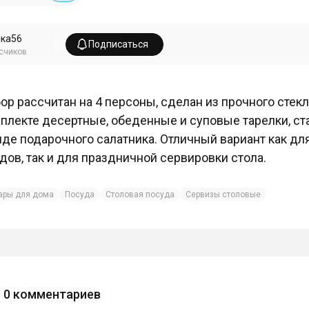
ка56
Подписаться
счиков
ор рассчитан на 4 персоны, сделан из прочного стекл
плекте десертные, обеденные и суповые тарелки, ст
иде подарочного салатника. Отличный вариант как 
дов, так и для праздничной сервировки стола.
ары для дома
Посуда
Столовая посуда
Сервизы столовые
0
комментариев