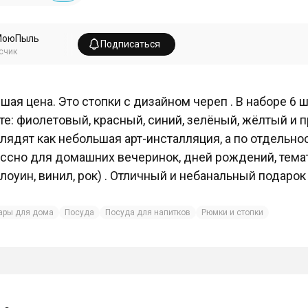
МоюПыль
Подписаться
счик
шая цена. Это стопки с дизайном череп . В наборе 6 ш
те: фиолетовый, красный, синий, зелёный, жёлтый и 
лядят как небольшая арт-инсталляция, а по отдельно
ссно для домашних вечеринок, дней рождений, темат
лоуин, винил, рок) . Отличный и небанальный подарок 
ары для дома
Посуда
Посуда для напитков
Рюмки и стопки