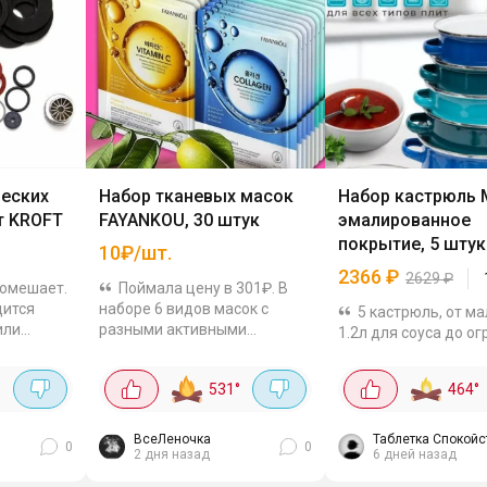
ческих
Набор тканевых масок
Набор кастрюль 
т KROFT
FAYANKOU, 30 штук
эмалированное
покрытие, 5 штук
10₽/шт.
2366
₽
2629
₽
помешает.
Поймала цену в 301₽. В
дится
наборе 6 видов масок с
5 кастрюль, от м
или
разными активными
1.2л для соуса до о
55
компонентами. Подходят
4.4л на суп или комп
размеров:
для любого типа кож - с
Алюминий греет быс
°
531
°
464
°
 пробки
витамином С для тонуса и
вода закипает быст
е...
сияния- с коллагеном для...
в старых кастрюлях.
яркие, в хранении...
ВсеЛеночка
Таблетка Спокойс
0
0
2 дня назад
6 дней назад