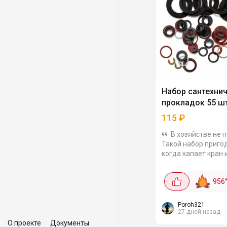
Набор сантехни
прокладок 55 ш
115
₽
В хозяйстве не 
Такой набор приго
когда капает кран 
счётчик. В наборе 
прокладок разных 
956
резиновые кольца,
кран-буксы, конусны
Poroh321
27 дней назад
О проекте
Документы