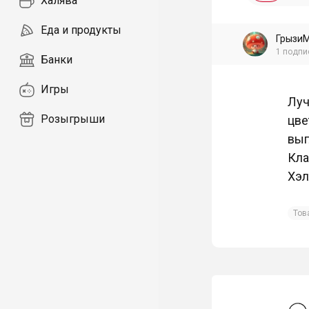
Халява
Еда и продукты
Грызи
1
подпи
Банки
Игры
Луч
Розыгрыши
цве
выг
Кла
Хэл
Тов