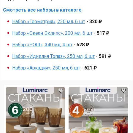
Смотреть все наборы в каталоге
Набор «Геометрия», 230 мл, 6 шт
-
320 ₽
Набор «Океан Эклипс», 200 мл, 6 шт
-
517 ₽
Набор «РОШ», 340 мл, 4 шт
-
528 ₽
Набор «Идиллия Топаз», 250 мл, 6 шт
-
591 ₽
Набор «Аркадия», 250 мл, 6 шт
-
621 ₽