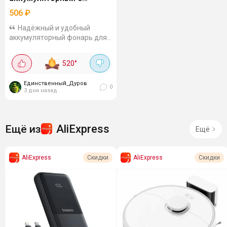
powerbank
506
₽
Надёжный и удобный
аккумуляторный фонарь для
природы, дачи, рыбалки,
походов и аварийных
520
°
ситуаций. Компактный, легко
помещается в рюкзак.
Единственный_Дуров
Оснащён 3 COB-
0
3 дня назад
светодиодами,...
AliExpress
Ещё из
Ещё
AliExpress
AliExpress
Скидки
Скидки