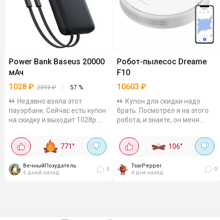
Power Bank Baseus 20000
Робот-пылесос Dreame
мАч
F10
1028
₽
10603
₽
2393
₽
57
%
Недавно взяла этот
Купон для скидки надо
пауэрбанк. Сейчас есть купон
брать. Посмотрел я на этого
на скидку и выходит 1028р.
робота, и знаете, он меня
Считаю, это очень достойная
приятно удивил за свои
цена! Кстати, пришёл он
деньги. Мощность
771
°
106
°
буквально через неделю
всасывания 13000 Па, что для
после заказа. Мне...
бюджетного сегмента...
ВечныйПохудатель
TsarPepper
3
0
6 дней назад
4 дня назад